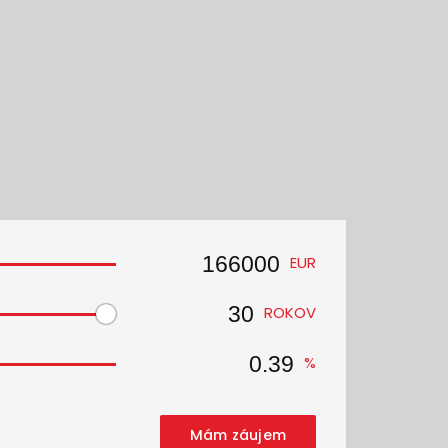
EUR
ROKOV
%
Mám záujem