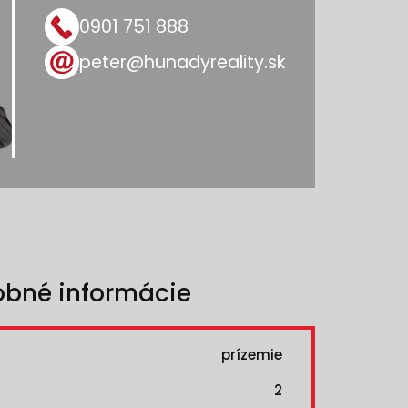
0901 751 888
peter@hunadyreality.sk
obné informácie
prízemie
2