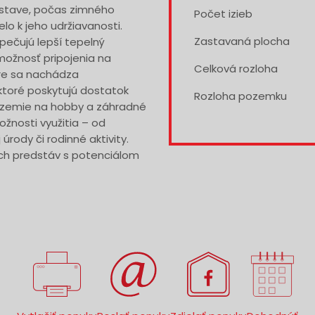
 stave, počas zimného
Počet izieb
lo k jeho udržiavanosti.
Zastavaná plocha
ečujú lepší tepelný
možnosť pripojenia na
Celková rozloha
ore sa nachádza
toré poskytujú dostatok
Rozloha pozemku
zázemie na hobby a záhradné
žnosti využitia – od
rody či rodinné aktivity.
ých predstáv s potenciálom