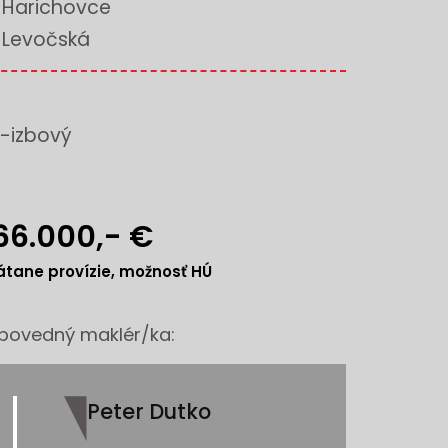
Harichovce
Levočská
-izbový
66.000,- €
átane provízie, možnosť HÚ
povedný maklér/ka:
Peter Dutko