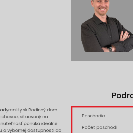
Podr
dyreality.sk Rodinný dom
Poschodie
richovce, situovaný na
hnuteľnosť ponúka ideálne
Počet poschodí
u a výbornej dostupnosti do