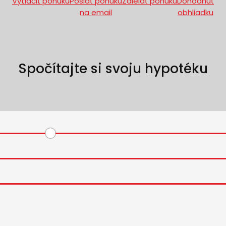
Vytlačiť ponuku
Poslať ponuku
Zdielať ponuku
Dohodnúť
na email
obhliadku
Spočítajte si svoju hypotéku