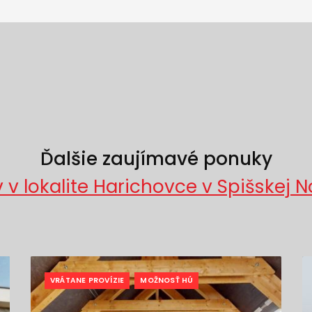
Ďalšie zaujímavé ponuky
 lokalite Harichovce v Spišskej N
VRÁTANE PROVÍZIE
MOŽNOSŤ HÚ