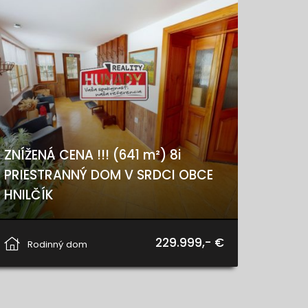
ZNÍŽENÁ CENA !!! (641 m²) 8i
PRIESTRANNÝ DOM V SRDCI OBCE
HNILČÍK
Hnilčík
229.999,- €
Rodinný dom