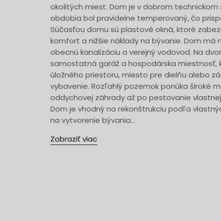
okolitých miest. Dom je v dobrom technickom
obdobia bol pravidelne temperovaný, čo prispe
Súčasťou domu sú plastové okná, ktoré zabezp
komfort a nižšie náklady na bývanie. Dom má 
obecnú kanalizáciu a verejný vodovod. Na dv
samostatná garáž a hospodárska miestnosť, k
úložného priestoru, miesto pre dielňu alebo 
vybavenie. Rozľahlý pozemok ponúka široké mo
oddychovej záhrady až po pestovanie vlastnej ú
Dom je vhodný na rekonštrukciu podľa vlastn
na vytvorenie bývania...
Zobraziť viac