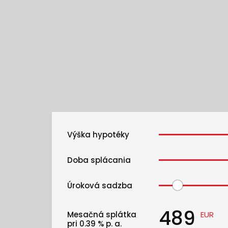
Výška hypotéky
Doba splácania
Úroková sadzba
489
Mesačná splátka
EUR
pri
0.39
% p. a.