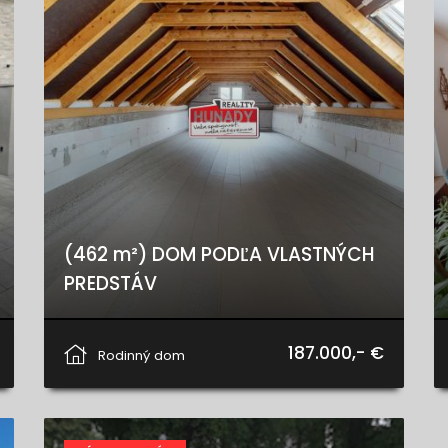
(462 m²) DOM PODĽA VLASTNÝCH
PREDSTÁV
Slovenského raja, Smižany
187.000,- €
Rodinný dom