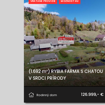
VRÁTANE PROVÍZIE
MOŽNOSŤ HÚ
(1.692 m²) RYBIA FARMA S CHATOU
V SRDCI PRÍRODY
Hnilčík, Hnilčík
126.999,- €
Rodinný dom