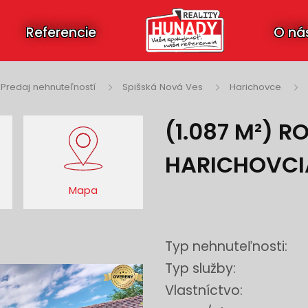
Referencie
O ná
Predaj nehnuteľností
Spišská Nová Ves
Harichovce
(1.087 M²) 
HARICHOVC
Mapa
Typ nehnuteľnosti:
Typ služby:
Vlastníctvo: