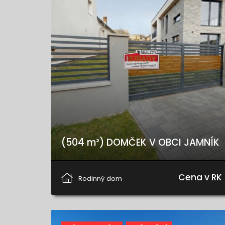
(504 m²) DOMČEK V OBCI JAMNÍK
Jamník, Jamník
Cena v RK
Rodinný dom