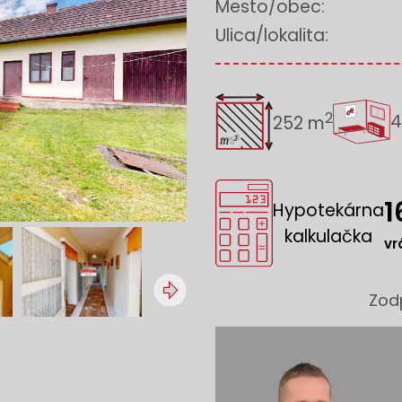
Mesto/obec:
Ulica/lokalita:
2
4
252 m
1
Hypotekárna
kalkulačka
vr
Zod