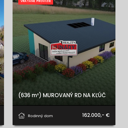
VRÁTANE PROVÍZIE
(636 m²) MUROVANÝ RD NA KĽÚČ
Spišské Tomášovce
162.000,- €
Rodinný dom