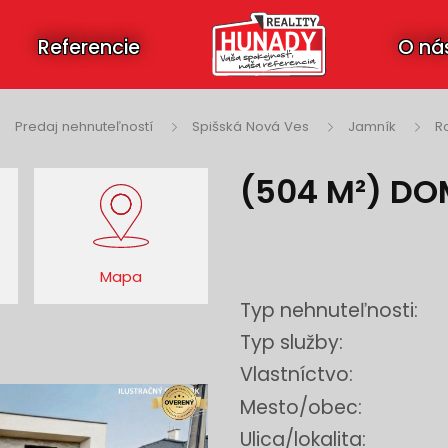
Referencie
O ná
Predaj nehnuteľností
Spišská Nová Ves
Jamník
R
(504 M²) DO
Mapa
Typ nehnuteľnosti:
Typ služby:
Vlastníctvo:
Mesto/obec:
Ulica/lokalita: