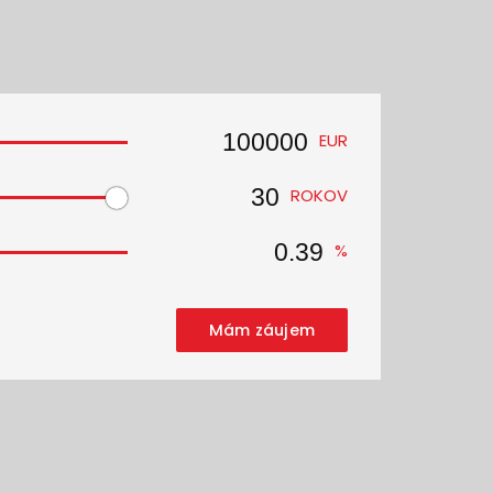
EUR
ROKOV
%
Mám záujem