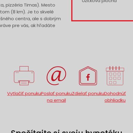
Úžitková plocha
, pizzéria Timas). Mesto
utom (8 km). Je to skvelé
ušného centra, ale s dobrým
ráve pre vás, ak hľadáte
Vytlačiť ponuku
Poslať ponuku
Zdielať ponuku
Dohodnúť
na email
obhliadku