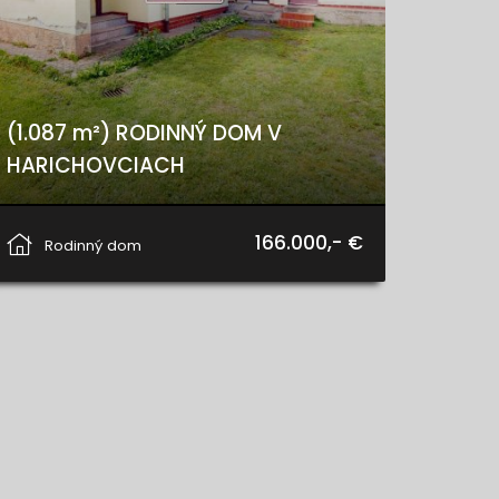
(1.087 m²) RODINNÝ DOM V
HARICHOVCIACH
Levočská, Harichovce
166.000,- €
Rodinný dom