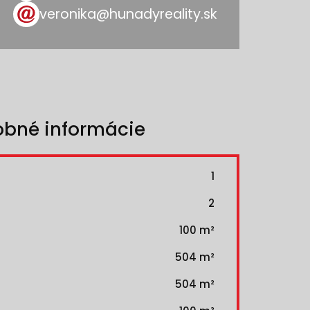
veronika@hunadyreality.sk
obné informácie
1
2
100 m²
504 m²
504 m²