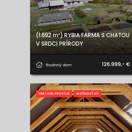
(1.692 m²) RYBIA FARMA S CHATOU
V SRDCI PRÍRODY
Hnilčík, Hnilčík
126.999,- €
Rodinný dom
VRÁTANE PROVÍZIE
MOŽNOSŤ HÚ