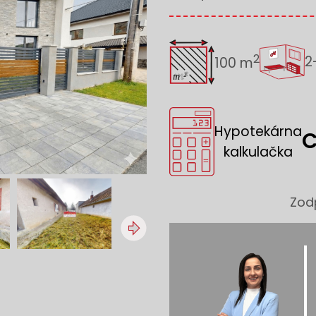
2
2
100 m
Hypotekárna
C
kalkulačka
Zod