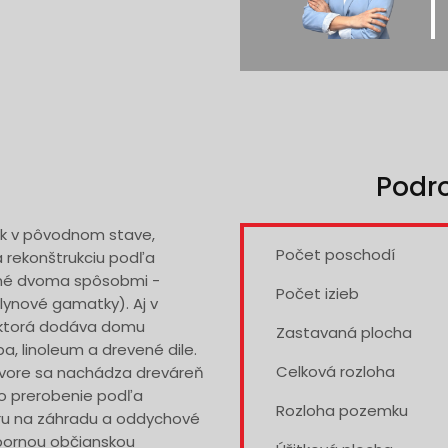
Podr
k v pôvodnom stave,
Počet poschodí
a rekonštrukciu podľa
žné dvoma spôsobmi -
Počet izieb
lynové gamatky). Aj v
 ktorá dodáva domu
Zastavaná plocha
ba, linoleum a drevené dile.
Celková rozloha
 dvore sa nachádza dreváreň
bo prerobenie podľa
Rozloha pozemku
ru na záhradu a oddychové
ýbornou občianskou