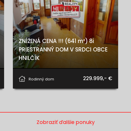
ZNÍŽENÁ CENA !!! (641 m²) 8i
PRIESTRANNÝ DOM V SRDCI OBCE
HNILČÍK
Hnilčík
229.999,- €
Rodinný dom
Zobraziť ďalšie ponuky