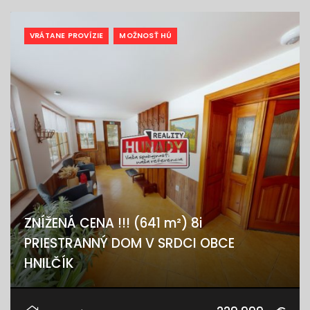
VRÁTANE PROVÍZIE
MOŽNOSŤ HÚ
ZNÍŽENÁ CENA !!! (641 m²) 8i
PRIESTRANNÝ DOM V SRDCI OBCE
HNILČÍK
Hnilčík