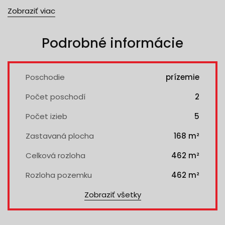
Zobraziť viac
Podrobné informácie
Poschodie
prízemie
Počet poschodí
2
Počet izieb
5
Zastavaná plocha
168 m²
Celková rozloha
462 m²
Rozloha pozemku
462 m²
Zobraziť všetky