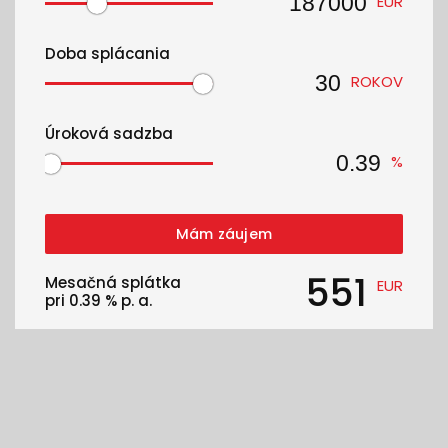
EUR
Doba splácania
ROKOV
Úroková sadzba
%
Mám záujem
551
Mesačná splátka
EUR
pri
0.39
% p. a.