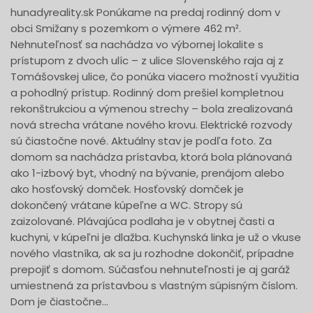
hunadyreality.sk Ponúkame na predaj rodinný dom v
obci Smižany s pozemkom o výmere 462 m².
Nehnuteľnosť sa nachádza vo výbornej lokalite s
prístupom z dvoch ulíc – z ulice Slovenského raja aj z
Tomášovskej ulice, čo ponúka viacero možností využitia
a pohodlný prístup. Rodinný dom prešiel kompletnou
rekonštrukciou a výmenou strechy – bola zrealizovaná
nová strecha vrátane nového krovu. Elektrické rozvody
sú čiastočne nové. Aktuálny stav je podľa foto. Za
domom sa nachádza prístavba, ktorá bola plánovaná
ako 1-izbový byt, vhodný na bývanie, prenájom alebo
ako hosťovský domček. Hosťovský domček je
dokončený vrátane kúpeľne a WC. Stropy sú
zaizolované. Plávajúca podlaha je v obytnej časti a
kuchyni, v kúpeľni je dlažba. Kuchynská linka je už o vkuse
nového vlastníka, ak sa ju rozhodne dokončiť, prípadne
prepojiť s domom. Súčasťou nehnuteľnosti je aj garáž
umiestnená za prístavbou s vlastným súpisným číslom.
Dom je čiastočne...