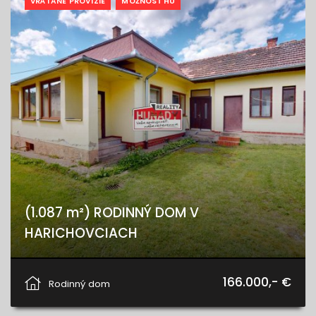
VRÁTANE PROVÍZIE
MOŽNOSŤ HÚ
(1.087 m²) RODINNÝ DOM V
HARICHOVCIACH
Levočská, Harichovce
166.000,- €
Rodinný dom