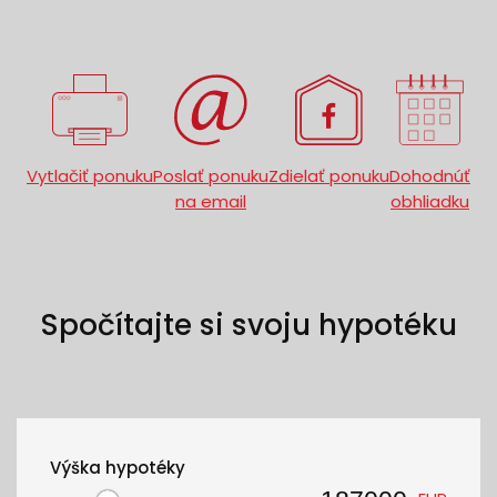
Vytlačiť ponuku
Poslať ponuku
Zdielať ponuku
Dohodnúť
na email
obhliadku
Spočítajte si svoju hypotéku
Výška hypotéky