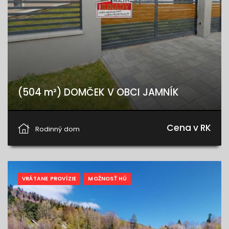
(504 m²) DOMČEK V OBCI JAMNÍK
Jamník, Jamník
Cena v RK
Rodinný dom
VRÁTANE PROVÍZIE
MOŽNOSŤ HÚ