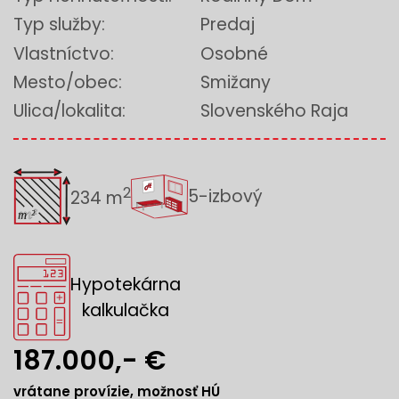
Typ služby:
Predaj
Vlastníctvo:
Osobné
Mesto/obec:
Smižany
Ulica/lokalita:
Slovenského Raja
2
5-izbový
234 m
Hypotekárna
kalkulačka
187.000,- €
vrátane provízie, možnosť HÚ