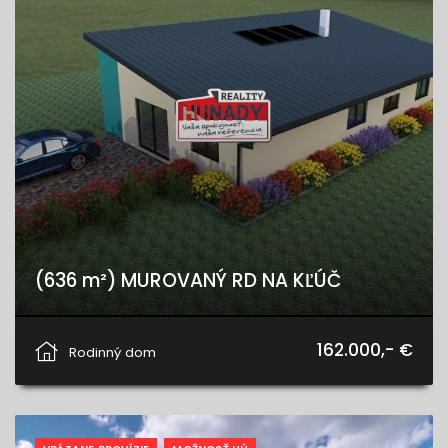
(636 m²) MUROVANÝ RD NA KĽÚČ
Spišské Tomášovce
162.000,- €
Rodinný dom