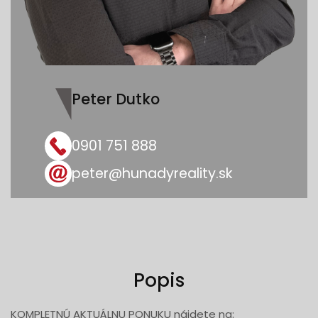
Peter Dutko
0901 751 888
peter@hunadyreality.sk
Popis
KOMPLETNÚ AKTUÁLNU PONUKU nájdete na: