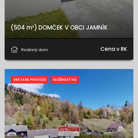
(504 m²) DOMČEK V OBCI JAMNÍK
Jamník, Jamník
Cena v RK
Rodinný dom
VRÁTANE PROVÍZIE
MOŽNOSŤ HÚ