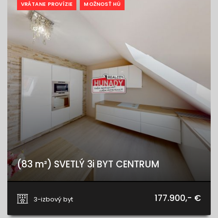
VRÁTANE PROVÍZIE
MOŽNOSŤ HÚ
(83 m²) SVETLÝ 3i BYT CENTRUM
Koceľova, Spišská Nová Ves
177.900,- €
3-izbový byt