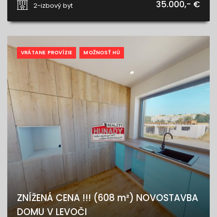
35.000,- €
2-izbový byt
VRÁTANE PROVÍZIE
MOŽNOSŤ HÚ
ZNÍŽENÁ CENA !!! (608 m²) NOVOSTAVBA
DOMU V LEVOČI