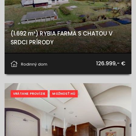
(1.692 m²) RYBIA FARMA S CHATOU V
SRDCI PRÍRODY
Hnilčík, Hnilčík
126.999,- €
Rodinný dom
VRÁTANE PROVÍZIE
MOŽNOSŤ HÚ