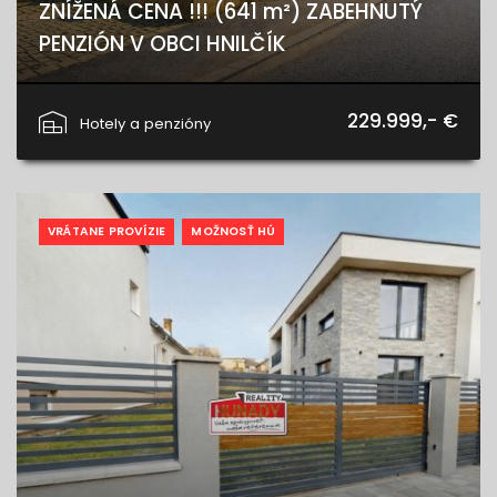
ZNÍŽENÁ CENA !!! (641 m²) ZABEHNUTÝ
PENZIÓN V OBCI HNILČÍK
Hnilčík
229.999,- €
Hotely a penzióny
VRÁTANE PROVÍZIE
MOŽNOSŤ HÚ