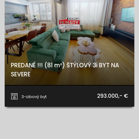
PREDANÉ !!! (81 m²) ŠTÝLOVÝ 3i BYT NA
SEVERE
Obrancov mieru 17, Košice - mestská časť Sever
293.000,- €
3-izbový byt
VRÁTANE PROVÍZIE