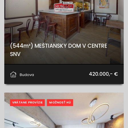
(544m²) MEŠTIANSKY DOM V CENTRE
SNV
Letná, Spišská Nová Ves
420.000,- €
Budova
VRÁTANE PROVÍZIE
MOŽNOSŤ HÚ