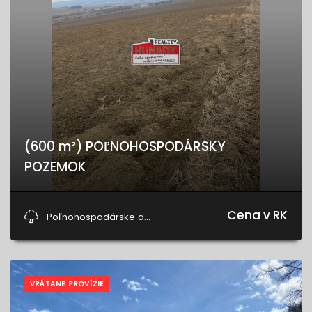
(600 m²) POĽNOHOSPODÁRSKY
POZEMOK
Harichovce
Cena v RK
Poľnohospodárske a...
VRÁTANE PROVÍZIE