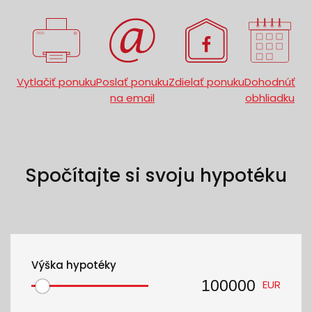
Vytlačiť ponuku
Poslať ponuku
Zdielať ponuku
Dohodnúť
na email
obhliadku
Spočítajte si svoju hypotéku
Výška hypotéky
EUR