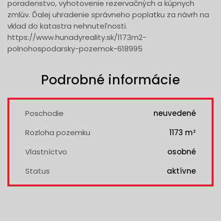
poradenstvo, vyhotovenie rezervačných a kúpnych
zmlúv. Ďalej uhradenie správneho poplatku za návrh na
vklad do katastra nehnuteľnosti.
https://www.hunadyreality.sk/1173m2-
polnohospodarsky-pozemok-618995
Podrobné informácie
Poschodie
neuvedené
Rozloha pozemku
1173 m²
Vlastníctvo
osobné
Status
aktívne