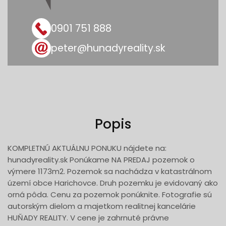
0901 751 888
peter@hunadyreality.sk
Popis
KOMPLETNÚ AKTUÁLNU PONUKU nájdete na:
hunadyreality.sk Ponúkame NA PREDAJ pozemok o
výmere 1173m2. Pozemok sa nachádza v katastrálnom
území obce Harichovce. Druh pozemku je evidovaný ako
orná pôda. Cenu za pozemok ponúknite. Fotografie sú
autorským dielom a majetkom realitnej kancelárie
HUŇADY REALITY. V cene je zahrnuté právne