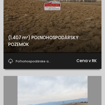
(1.407 m²) POĽNOHOSPODÁRSKY
POZEMOK
Harichovce
Cena v RK
Poľnohospodárske a...