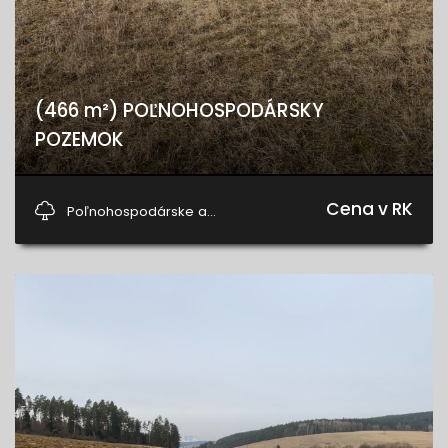
(466 m²) POĽNOHOSPODÁRSKY
POZEMOK
Harichovce
Cena v RK
Poľnohospodárske a...