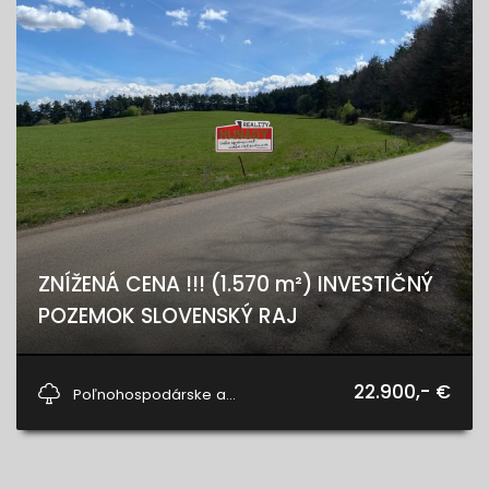
ZNÍŽENÁ CENA !!! (1.570 m²) INVESTIČNÝ
POZEMOK SLOVENSKÝ RAJ
Maša, Smižany
22.900,- €
Poľnohospodárske a...