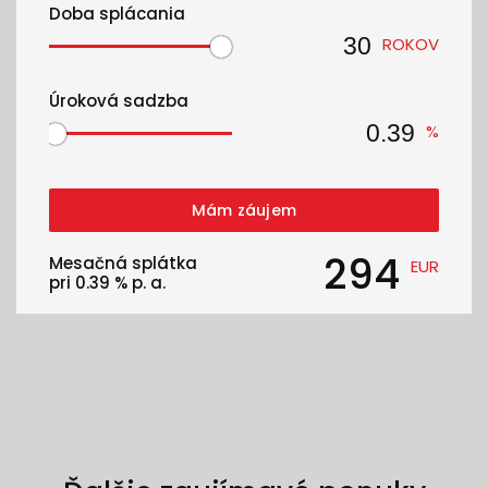
Doba splácania
ROKOV
Úroková sadzba
%
Mám záujem
294
Mesačná splátka
EUR
pri
0.39
% p. a.