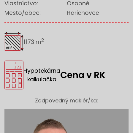
Vlastníctvo:
Osobné
Mesto/obec:
Harichovce
2
1173 m
Hypotekárna
Cena v RK
kalkulačka
Zodpovedný maklér/ka: