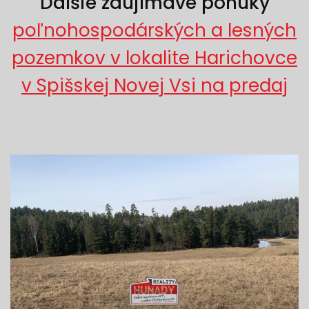
Ďalšie zaujímavé ponuky
poľnohospodárských a lesných
pozemkov v lokalite Harichovce
v Spišskej Novej Vsi na predaj