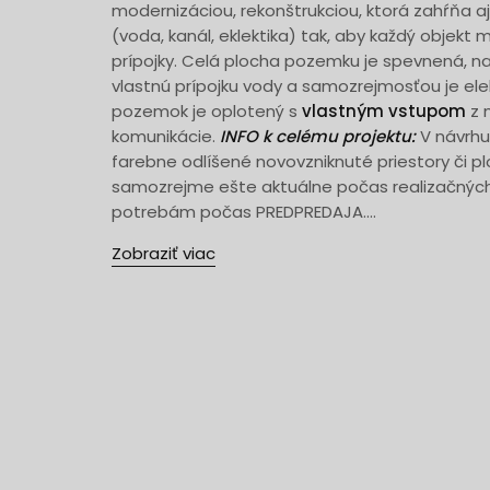
modernizáciou, rekonštrukciou, ktorá zahŕňa aj 
(voda, kanál, eklektika) tak, aby každý objekt
prípojky. Celá plocha pozemku je spevnená, n
vlastnú prípojku vody a samozrejmosťou je elek
pozemok je oplotený s
vlastným vstupom
z 
komunikácie.
INFO k celému projektu:
V návrhu
farebne odlíšené novovzniknuté priestory či p
samozrejme ešte aktuálne počas realizačnýc
potrebám počas PREDPREDAJA....
Zobraziť viac