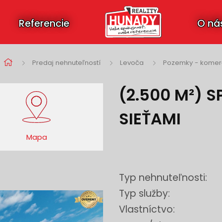
Referencie
O ná
Predaj nehnuteľností
Levoča
Pozemky - komer
(2.500 M²) 
SIEŤAMI
Mapa
Typ nehnuteľnosti:
Typ služby:
Vlastníctvo: