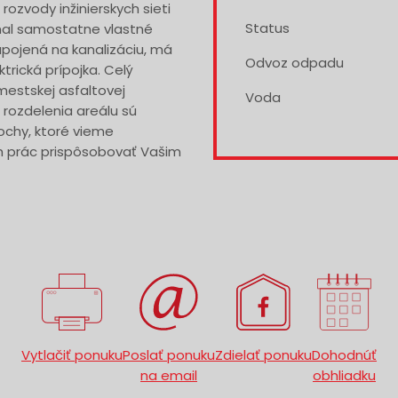
rozvody inžinierskych sieti
Status
 mal samostatne vlastné
apojená na kanalizáciu, má
Odvoz odpadu
trická prípojka. Celý
mestskej asfaltovej
Voda
 rozdelenia areálu sú
lochy, ktoré vieme
h prác prispôsobovať Vašim
Vytlačiť ponuku
Poslať ponuku
Zdielať ponuku
Dohodnúť
na email
obhliadku