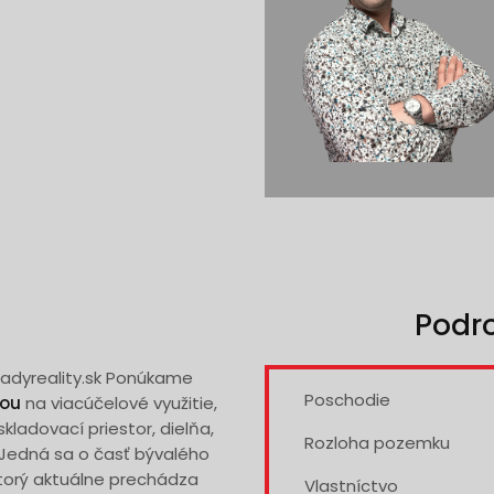
Podr
adyreality.sk Ponúkame
Poschodie
hou
na viacúčelové využitie,
skladovací priestor, dielňa,
Rozloha pozemku
. Jedná sa o časť bývalého
ktorý aktuálne prechádza
Vlastníctvo