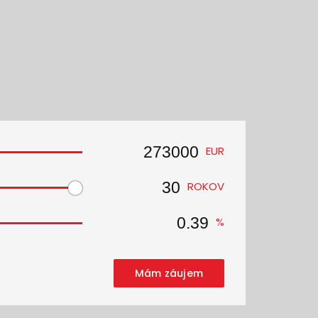
EUR
ROKOV
%
Mám záujem