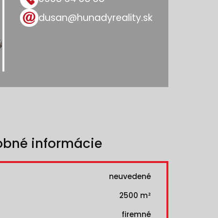
dusan@hunadyreality.sk
obné informácie
neuvedené
2500 m²
firemné