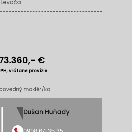
Levoča
73.360,- €
PH, vrátane provízie
povedný maklér/ka:
Dušan Huňady
0908 64 35 35