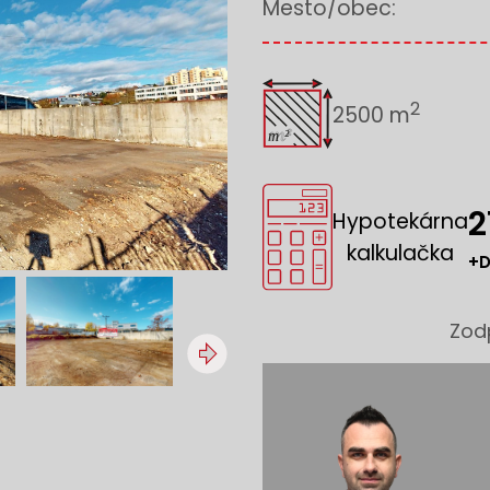
Mesto/obec:
2
2500 m
2
Hypotekárna
kalkulačka
+D
Zod