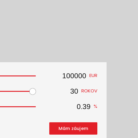
EUR
ROKOV
%
Mám záujem