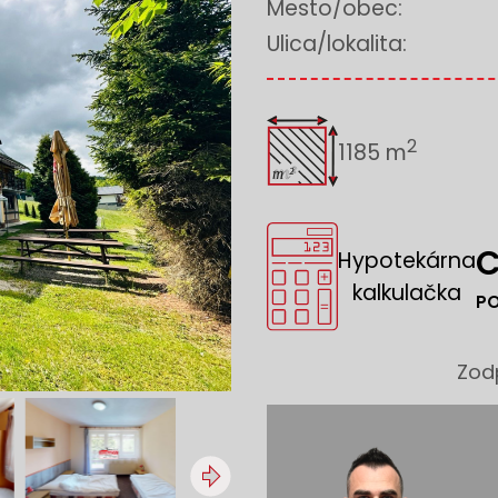
Mesto/obec:
Ulica/lokalita:
2
1185 m
C
Hypotekárna
kalkulačka
P
Zod