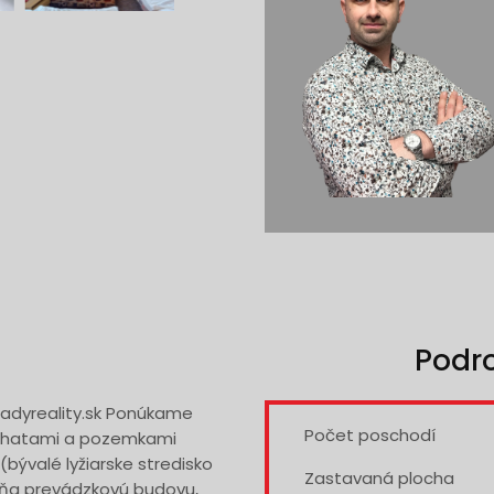
Podr
adyreality.sk Ponúkame
Počet poschodí
 chatami a pozemkami
bývalé lyžiarske stredisko
Zastavaná plocha
ŕňa prevádzkovú budovu,