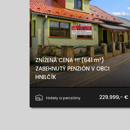
ZNÍŽENÁ CENA !!! (641 m²)
ZABEHNUTÝ PENZIÓN V OBCI
HNILČÍK
Hnilčík
229.999,- €
Hotely a penzióny