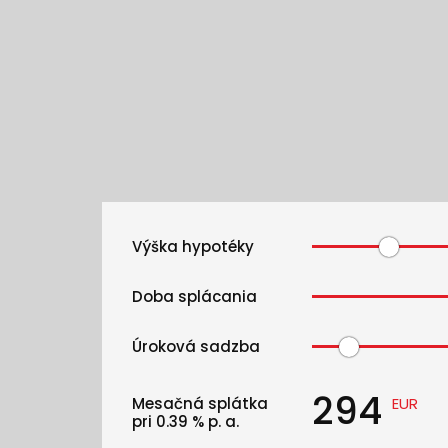
Výška hypotéky
Doba splácania
Úroková sadzba
294
Mesačná splátka
EUR
pri
0.39
% p. a.