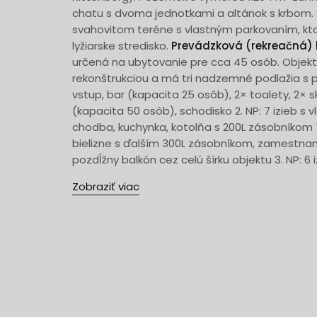
chatu s dvoma jednotkami a altánok s krbom. 
svahovitom teréne s vlastným parkovaním, kto
lyžiarske stredisko.
Prevádzková (rekreačná)
určená na ubytovanie pre cca 45 osôb. Objekt
rekonštrukciou a má tri nadzemné podlažia s po
vstup, bar (kapacita 25 osôb), 2× toalety, 2× s
(kapacita 50 osôb), schodisko 2. NP: 7 izieb s
chodba, kuchynka, kotolňa s 200L zásobníkom 
bielizne s ďalším 300L zásobníkom, zamestnan
pozdĺžny balkón cez celú šírku objektu 3. NP: 6 i
Zobraziť viac