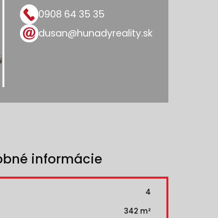
0908 64 35 35
dusan@hunadyreality.sk
obné informácie
4
342 m²