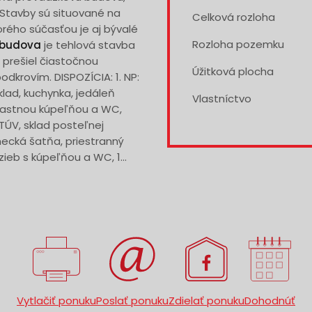
Stavby sú situované na
Celková rozloha
rého súčasťou je aj bývalé
Rozloha pozemku
 budova
je tehlová stavba
 prešiel čiastočnou
Úžitková plocha
dkrovím. DISPOZÍCIA: 1. NP:
klad, kuchynka, jedáleň
Vlastníctvo
 vlastnou kúpeľňou a WC,
TÚV, sklad posteľnej
ecká šatňa, priestranný
zieb s kúpeľňou a WC, 1...
Vytlačiť ponuku
Poslať ponuku
Zdielať ponuku
Dohodnúť