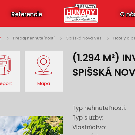
Referencie
O ná
Predaj nehnuteľností
Spišská Nová Ves
Hotely a p
(1.294 M²) 
SPIŠSKÁ NOV
eport
Mapa
Typ nehnuteľnosti:
Typ služby:
Vlastníctvo: