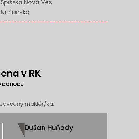
Spišská Nová Ves
Nitrianska
ena v RK
O DOHODE
povedný maklér/ka:
Dušan Huňady