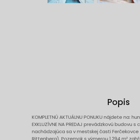
Popis
KOMPLETNÚ AKTUÁLNU PONUKU nájdete na: hun
EXKLUZÍVNE NA PREDAJ prevádzkovú budovu s
nachádzajúca sa v mestskej časti Ferčekovce (
Rittenberg). Pozemok s výmerou 1.294 m² zah