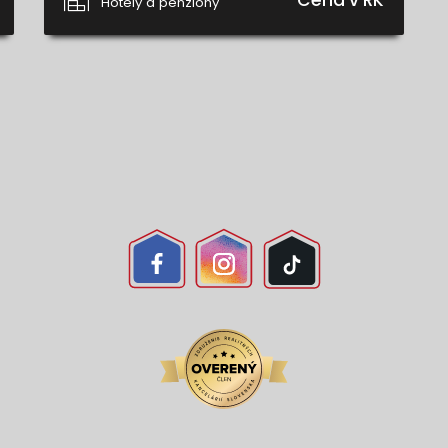
Cena v RK
Hotely a penzióny