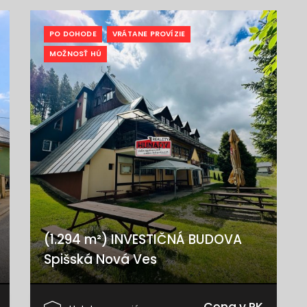
PO DOHODE
VRÁTANE PROVÍZIE
MOŽNOSŤ HÚ
(1.294 m²) INVESTIČNÁ BUDOVA
Spišská Nová Ves
Nitrianska, Spišská Nová Ves