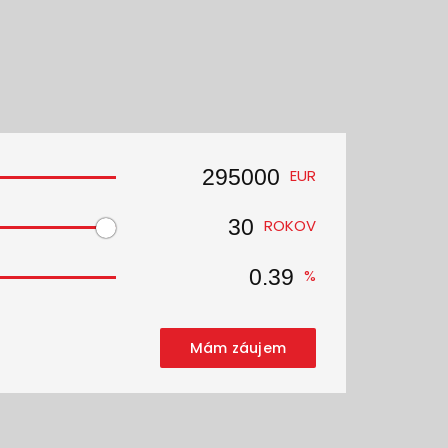
EUR
ROKOV
%
Mám záujem