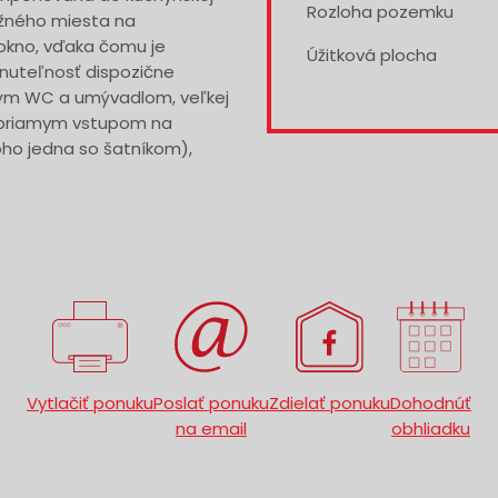
Rozloha pozemku
ožného miesta na
okno, vďaka čomu je
Úžitková plocha
uteľnosť dispozične
ým WC a umývadlom, veľkej
a priamym vstupom na
oho jedna so šatníkom),
Vytlačiť ponuku
Poslať ponuku
Zdielať ponuku
Dohodnúť
na email
obhliadku