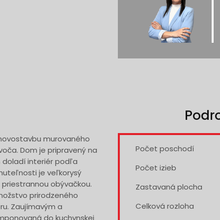
Podr
 novostavbu murovaného
Počet poschodí
oča. Dom je pripravený na
 doladí interiér podľa
Počet izieb
uteľnosti je veľkorysý
s priestrannou obývačkou.
Zastavaná plocha
množstvo prirodzeného
Celková rozloha
éru. Zaujímavým a
omponovaná do kuchynskej