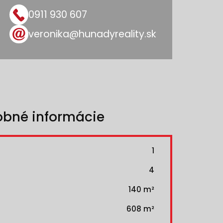
0911 930 607
veronika@hunadyreality.sk
obné informácie
1
4
140 m²
608 m²