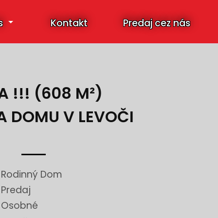
s
Kontakt
Predaj cez nás
 !!! (608 M²)
 DOMU V LEVOČI
Rodinný Dom
Predaj
Osobné