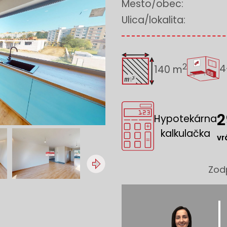
Mesto/obec:
Ulica/lokalita:
2
4
140 m
2
Hypotekárna
kalkulačka
vr
Zod