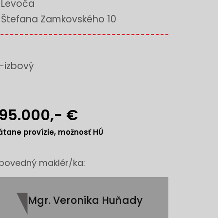
Levoča
Štefana Zamkovského 10
-izbový
95.000,- €
átane provízie, možnosť HÚ
povedný maklér/ka:
Mgr. Veronika Huňady