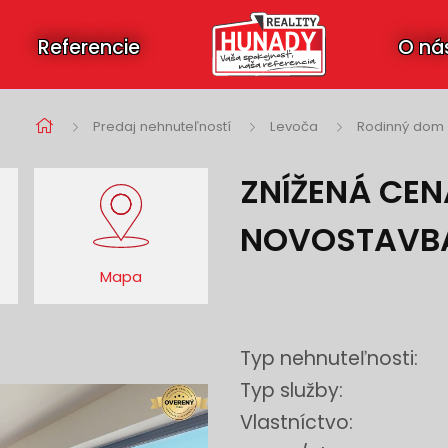
Referencie
O ná
Predaj nehnuteľností
Levoča
Rodinný dom
ZNÍŽENÁ CENA
NOVOSTAVBA
Mapa
Typ nehnuteľnosti:
Typ služby:
Vlastníctvo: