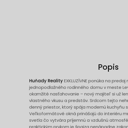
Popis
Huňady Reality
EXKLUZÍVNE ponúka na predaj
jednopodlažného rodinného domu v meste Lev
okamžité nasťahovanie – nový majiteľ si už len
vlastného vkusu a predstáv. Srdcom tejto nehn
denný priestor, ktorý spája modernú kuchyňu 
Veľkoformátové okná prinášajú do interiéru 
svetla čo vytvára príjemnú a vzdušnú atmosf
praktickým prvkom je špajza nenápadne zak