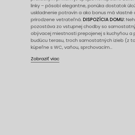
linky – pôsobí elegantne, ponúka dostatok úl
uskladnenie potravín a ako bonus má vlastné 
prirodzene vetrateľná.
DISPOZÍCIA DOMU:
Nehn
pozostáva zo vstupnej chodby so samostatn
obývacej miestnosti prepojenej s kuchyňou 
budúcu terasu, troch samostatných izieb (z t
kúpeľne s WC, vaňou, sprchovacím...
Zobraziť viac