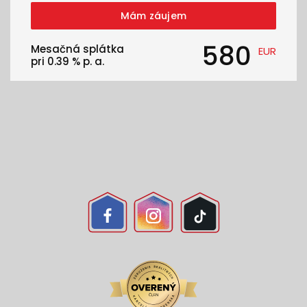
Mám záujem
580
Mesačná splátka
EUR
pri
0.39
% p. a.