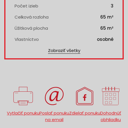
Počet izieb
3
Celková rozloha
65 m²
Úžitková plocha
65 m²
Vlastníctvo
osobné
Zobraziť všetky
Vytlačiť ponuku
Poslať ponuku
Zdielať ponuku
Dohodnúť
na email
obhliadku