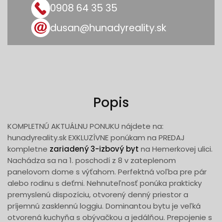
0908 64 35 35
dusan@hunadyreality.sk
Popis
KOMPLETNÚ AKTUÁLNU PONUKU nájdete na:
hunadyreality.sk EXKLUZÍVNE ponúkam na PREDAJ
kompletne
zariadený 3-izbový byt
na Hemerkovej ulici.
Nachádza sa na 1. poschodí z 8 v zateplenom
panelovom dome s výťahom. Perfektná voľba pre pár
alebo rodinu s deťmi. Nehnuteľnosť ponúka prakticky
premyslenú dispozíciu, otvorený denný priestor a
príjemnú zasklennú loggiu. Dominantou bytu je veľká
otvorená kuchyňa s obývačkou a jedálňou. Prepojenie s