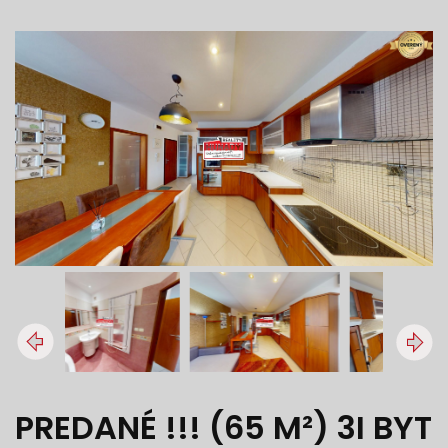
PREDANÉ !!! (65 M²) 3I BYT