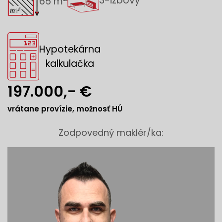
3-izbový
65 m
Hypotekárna
kalkulačka
197.000,- €
vrátane provízie, možnosť HÚ
Zodpovedný maklér/ka: