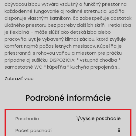
obývacou izbou vytvára vzdušný a funkčný priestor na
každodenné fungovanie aj rodinné stretnutia. Spálňa
disponuje vlastným šatníkom, čo zabezpečuje dostatok
úložného priestoru bez potreby ďalších skríň. Tretia izba
je flexibilná – môže slúžiť ako detská izba alebo
pracovňa. Byt je vybavený klimatizáciou, ktorá zvyšuje
komfort najmä počas letných mesiacov. Kúpeľňa je
priestranná, s rohovou vaňou a miestom pre práčku
prípadne aj sušičku. DISPOZÍCIA: * vstupná chodba *
samostatné WC * kúpeľňa * kuchyňa prepojená s...
Zobraziť viac
Podrobné informácie
Poschodie
1/vyššie poschodie
Počet poschodí
8