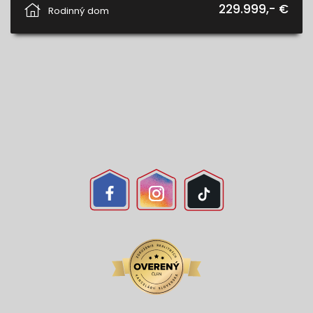
229.999,- €
Rodinný dom