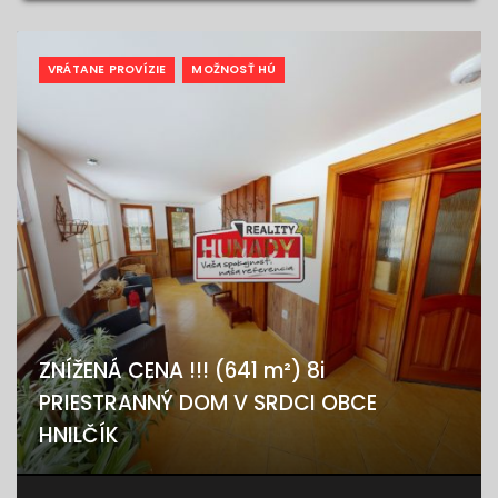
VRÁTANE PROVÍZIE
MOŽNOSŤ HÚ
ZNÍŽENÁ CENA !!! (641 m²) 8i
PRIESTRANNÝ DOM V SRDCI OBCE
HNILČÍK
Hnilčík