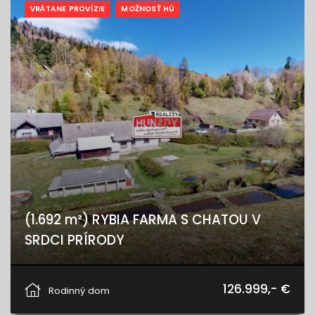
VRÁTANE PROVÍZIE
MOŽNOSŤ HÚ
(1.692 m²) RYBIA FARMA S CHATOU V
SRDCI PRÍRODY
Hnilčík, Hnilčík
126.999,- €
Rodinný dom