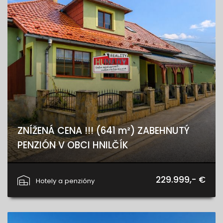
ZNÍŽENÁ CENA !!! (641 m²) ZABEHNUTÝ
PENZIÓN V OBCI HNILČÍK
Hnilčík
229.999,- €
Hotely a penzióny