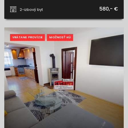
Trieda 1.mája, Spišská Nová Ves
580,- €
2-izbový byt
VRÁTANE PROVÍZIE
MOŽNOSŤ HÚ