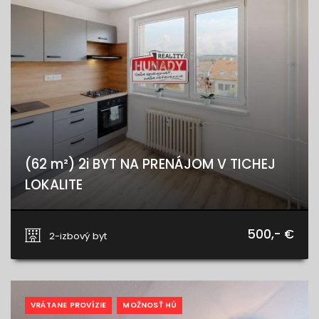
(62 m²) 2i BYT NA PRENÁJOM V TICHEJ
LOKALITE
Hurbanova, Spišská Nová Ves
500,- €
2-izbový byt
VRÁTANE PROVÍZIE
MOŽNOSŤ HÚ