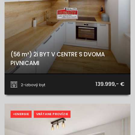
(56 m²) 2i BYT V CENTRE S DVOMA
PIVNICAMI
Koceľova 9, Spišská Nová Ves
139.999,- €
2-izbový byt
+ENERGIE
VRÁTANE PROVÍZIE