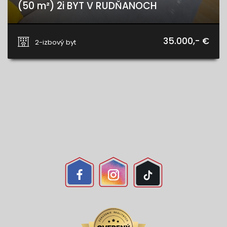
(50 m²) 2i BYT V RUDŇANOCH
Rudnany, Rudňany
35.000,- €
2-izbový byt