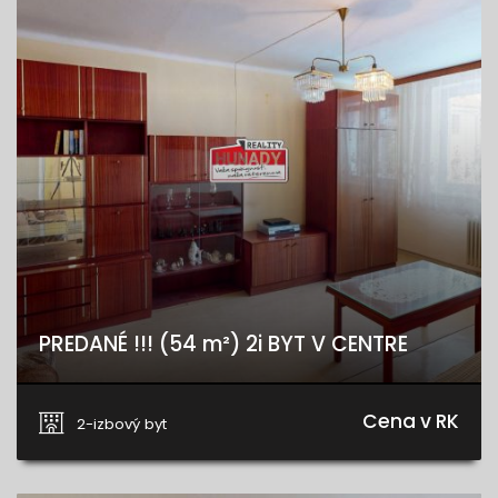
PREDANÉ !!! (54 m²) 2i BYT V CENTRE
Banícka, Spišská Nová Ves
Cena v RK
2-izbový byt