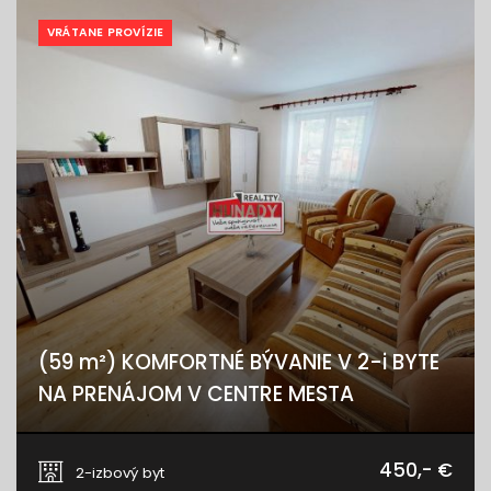
VRÁTANE PROVÍZIE
(59 m²) KOMFORTNÉ BÝVANIE V 2-i BYTE
NA PRENÁJOM V CENTRE MESTA
Rázusova, Spišská Nová Ves
450,- €
2-izbový byt