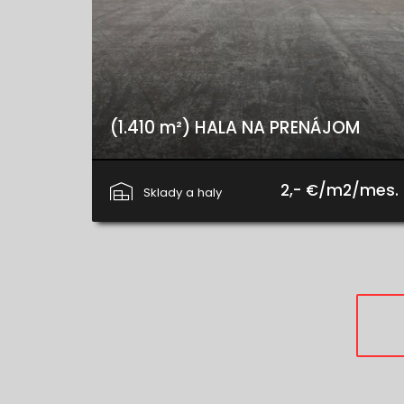
(1.410 m²) HALA NA PRENÁJOM
Radlinského, Spišská Nová Ves
2,- €/m2/mes.
Sklady a haly