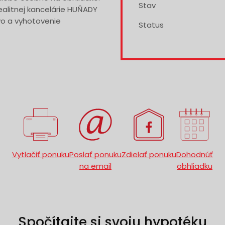
Stav
alitnej kancelárie HUŇADY
vo a vyhotovenie
Status
Vytlačiť ponuku
Poslať ponuku
Zdielať ponuku
Dohodnúť
na email
obhliadku
Spočítajte si svoju hypotéku