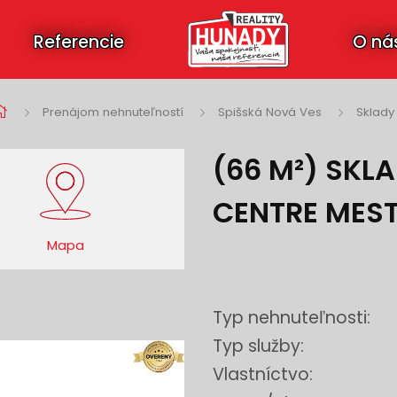
Referencie
O ná
Prenájom nehnuteľností
Spišská Nová Ves
Sklady
(66 M²) SKL
CENTRE MES
Mapa
Typ nehnuteľnosti:
Typ služby:
Vlastníctvo: