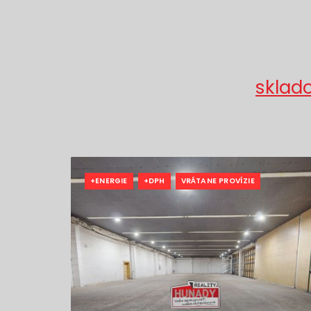
sklado
+ENERGIE
+DPH
VRÁTANE PROVÍZIE