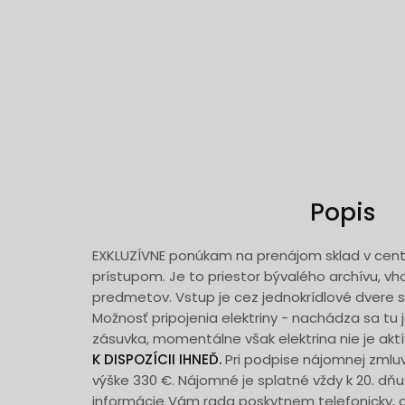
Popis
EXKLUZÍVNE ponúkam na prenájom sklad v cen
prístupom. Je to priestor bývalého archívu, v
predmetov. Vstup je cez jednokrídlové dvere s
Možnosť pripojenia elektriny - nachádza sa tu 
zásuvka, momentálne však elektrina nie je akt
K DISPOZÍCII IHNEĎ.
Pri podpise nájomnej zmlu
výške 330 €. Nájomné je splatné vždy k 20. dňu
informácie Vám rada poskytnem telefonicky, 