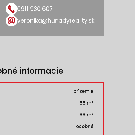
0911 930 607
veronika@hunadyreality.sk
obné informácie
prízemie
66 m²
66 m²
osobné