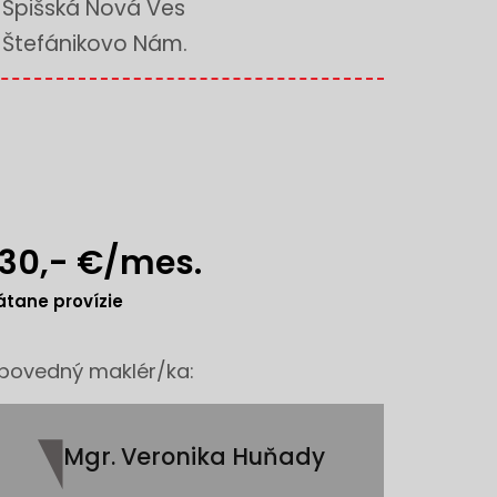
Spišská Nová Ves
Štefánikovo Nám.
30,- €/mes.
átane provízie
povedný maklér/ka:
Mgr. Veronika Huňady