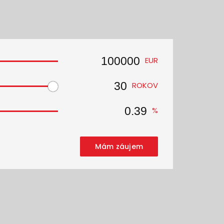
EUR
ROKOV
%
Mám záujem