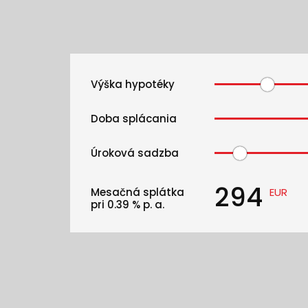
Výška hypotéky
Doba splácania
Úroková sadzba
294
Mesačná splátka
EUR
pri
0.39
% p. a.