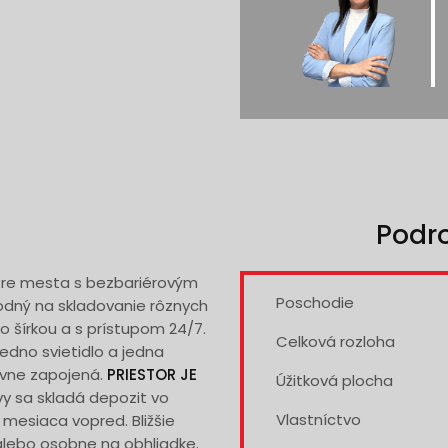
Podr
tre mesta s bezbariérovým
Poschodie
hodný na skladovanie rôznych
o šírkou a s prístupom 24/7.
Celková rozloha
jedno svietidlo a jedna
ívne zapojená.
PRIESTOR JE
Úžitková plocha
vy sa skladá depozit vo
Vlastníctvo
 mesiaca vopred. Bližšie
alebo osobne na obhliadke.