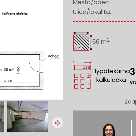
Mesto/obec:
Ulica/lokalita:
2
66 m
3
Hypotekárna
kalkulačka
vr
Zod