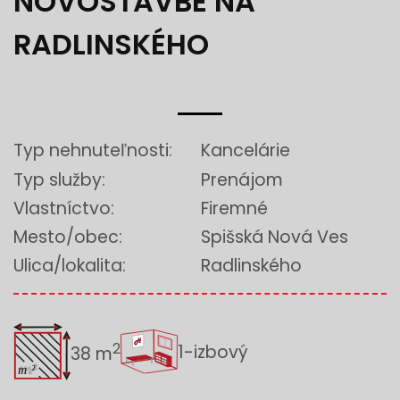
NOVOSTAVBE NA
RADLINSKÉHO
Typ nehnuteľnosti:
Kancelárie
Typ služby:
Prenájom
Vlastníctvo:
Firemné
Mesto/obec:
Spišská Nová Ves
Ulica/lokalita:
Radlinského
2
1-izbový
38 m