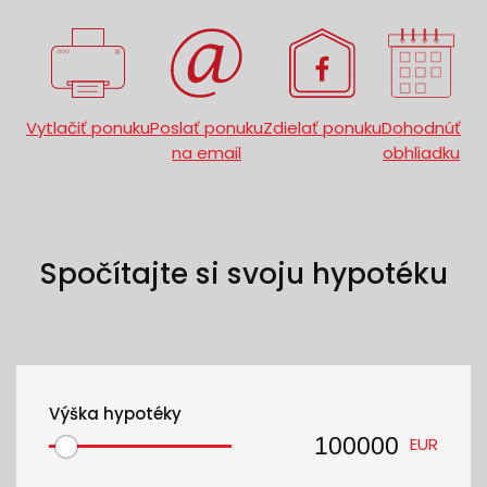
Vytlačiť ponuku
Poslať ponuku
Zdielať ponuku
Dohodnúť
na email
obhliadku
Spočítajte si svoju hypotéku
Výška hypotéky
EUR