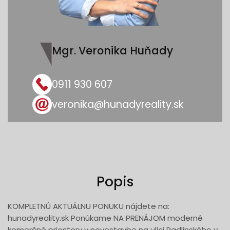
Mgr. Veronika Huňady
0911 930 607
veronika@hunadyreality.sk
Popis
KOMPLETNÚ AKTUÁLNU PONUKU nájdete na:
hunadyreality.sk Ponúkame NA PRENÁJOM moderné
komerčné priestory v novostavbe na ulici Radlinského v