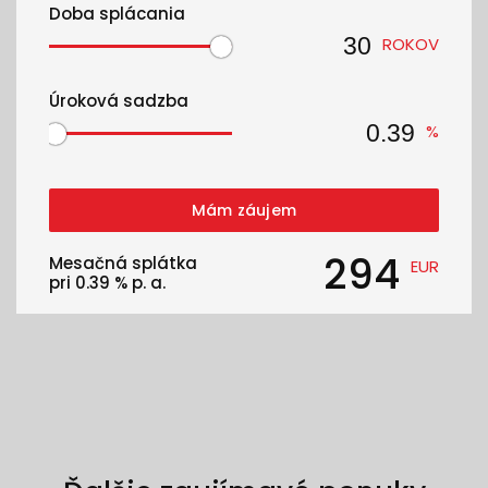
Doba splácania
ROKOV
Úroková sadzba
%
Mám záujem
294
Mesačná splátka
EUR
pri
0.39
% p. a.