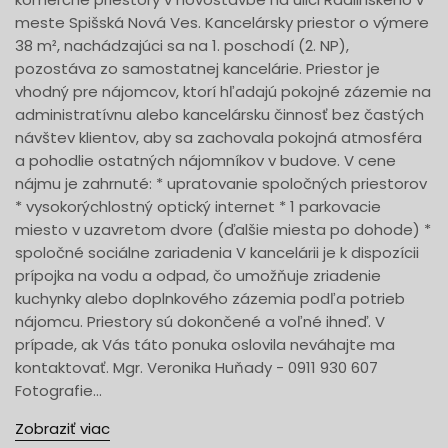
meste Spišská Nová Ves. Kancelársky priestor o výmere
38 m², nachádzajúci sa na 1. poschodí (2. NP),
pozostáva zo samostatnej kancelárie. Priestor je
vhodný pre nájomcov, ktorí hľadajú pokojné zázemie na
administratívnu alebo kancelársku činnosť bez častých
návštev klientov, aby sa zachovala pokojná atmosféra
a pohodlie ostatných nájomníkov v budove. V cene
nájmu je zahrnuté: * upratovanie spoločných priestorov
* vysokorýchlostný optický internet * 1 parkovacie
miesto v uzavretom dvore (ďalšie miesta po dohode) *
spoločné sociálne zariadenia V kancelárii je k dispozícii
prípojka na vodu a odpad, čo umožňuje zriadenie
kuchynky alebo doplnkového zázemia podľa potrieb
nájomcu. Priestory sú dokončené a voľné ihneď. V
prípade, ak Vás táto ponuka oslovila neváhajte ma
kontaktovať. Mgr. Veronika Huňady - 0911 930 607
Fotografie...
Zobraziť viac