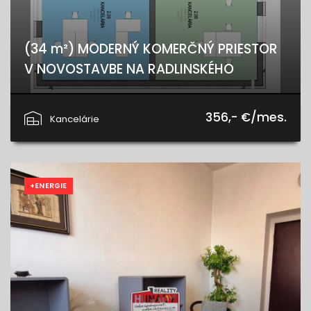
(34 m²) MODERNÝ KOMERČNÝ PRIESTOR
V NOVOSTAVBE NA RADLINSKÉHO
Radlinského, Spišská Nová Ves
356,- €/mes.
Kancelárie
+ENERGIE