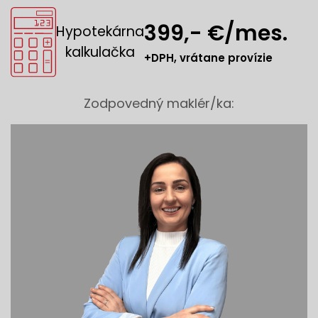
399,- €/mes.
Hypotekárna
kalkulačka
+DPH, vrátane provízie
Zodpovedný maklér/ka: