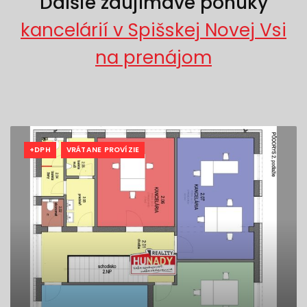
Ďalšie zaujímavé ponuky
kancelárií v Spišskej Novej Vsi
na prenájom
+DPH
VRÁTANE PROVÍZIE