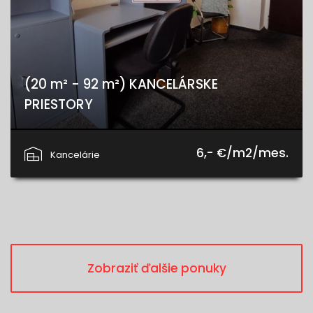
(20 m² - 92 m²) KANCELÁRSKE
PRIESTORY
Chrapčiakova, Spišská Nová Ves
6,- €/m2/mes.
Kancelárie
Zobraziť ďalšie ponuky