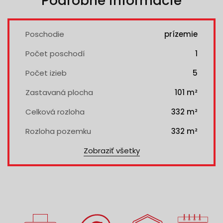
Podrobné informácie
Poschodie
prízemie
Počet poschodí
1
Počet izieb
5
Zastavaná plocha
101 m²
Celková rozloha
332 m²
Rozloha pozemku
332 m²
Zobraziť všetky