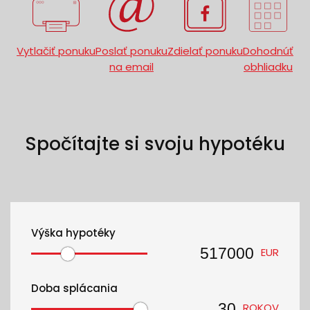
Vytlačiť ponuku
Poslať ponuku
Zdielať ponuku
Dohodnúť
na email
obhliadku
Spočítajte si svoju hypotéku
Výška hypotéky
EUR
Doba splácania
ROKOV