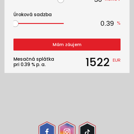
Úroková sadzba
%
Mám záujem
1522
Mesačná splátka
EUR
pri
0.39
% p. a.