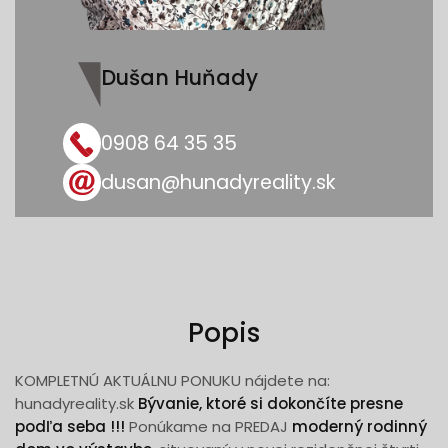
Dušan Huňady
0908 64 35 35
dusan@hunadyreality.sk
Popis
KOMPLETNÚ AKTUÁLNU PONUKU nájdete na:
hunadyreality.sk
Bývanie, ktoré si dokončíte presne
podľa seba !!!
Ponúkame na PREDAJ
moderný rodinný