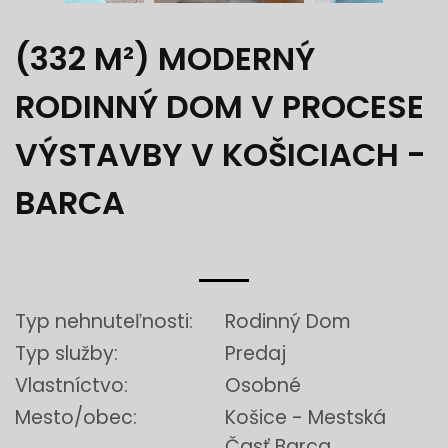
(332 M²) MODERNÝ
RODINNÝ DOM V PROCESE
VÝSTAVBY V KOŠICIACH -
BARCA
Typ nehnuteľnosti:
Rodinný Dom
Typ služby:
Predaj
Vlastníctvo:
Osobné
Mesto/obec:
Košice - Mestská
Časť Barca