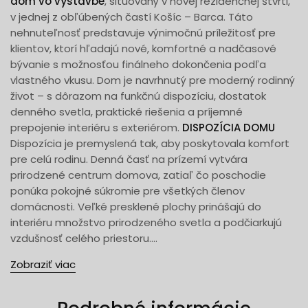
dom vo výstavbe
, situovaný v novej rezidenčnej štvrti,
v jednej z obľúbených častí Košíc – Barca. Táto
nehnuteľnosť predstavuje výnimočnú príležitosť pre
klientov, ktorí hľadajú nové, komfortné a nadčasové
bývanie s možnosťou finálneho dokončenia podľa
vlastného vkusu. Dom je navrhnutý pre moderný rodinný
život – s dôrazom na funkčnú dispozíciu, dostatok
denného svetla, praktické riešenia a príjemné
prepojenie interiéru s exteriérom.
DISPOZÍCIA DOMU
Dispozícia je premyslená tak, aby poskytovala komfort
pre celú rodinu. Denná časť na prízemí vytvára
prirodzené centrum domova, zatiaľ čo poschodie
ponúka pokojné súkromie pre všetkých členov
domácnosti. Veľké presklené plochy prinášajú do
interiéru množstvo prirodzeného svetla a podčiarkujú
vzdušnosť celého priestoru....
Zobraziť viac