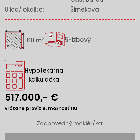
Ulica/lokalita:
Šimekova
2
5-izbový
160 m
Hypotekárna
kalkulačka
517.000,- €
vrátane provízie, možnosť HÚ
Zodpovedný maklér/ka: