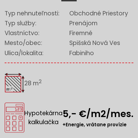
Typ nehnuteľnosti:
Obchodné Priestory
Typ služby:
Prenájom
Vlastníctvo:
Firemné
Mesto/obec:
Spišská Nová Ves
Ulica/lokalita:
Fabiniho
2
28 m
5,- €/m2/mes.
Hypotekárna
kalkulačka
+Energie, vrátane provízie