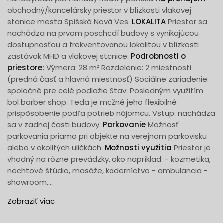
obchodný/kancelársky priestor v blízkosti vlakovej
stanice mesta Spišská Nová Ves.
LOKALITA
Priestor sa
nachádza na prvom poschodí budovy s vynikajúcou
dostupnosťou a frekventovanou lokalitou v blízkosti
zastávok MHD a vlakovej stanice.
Podrobnosti o
priestore:
Výmera: 28 m² Rozdelenie: 2 miestnosti
(predná časť a hlavná miestnosť) Sociálne zariadenie:
spoločné pre celé podlažie Stav: Posledným využitím
bol barber shop. Teda je možné jeho flexibilné
prispôsobenie podľa potrieb nájomcu. Vstup: nachádza
sa v zadnej časti budovy.
Parkovanie
Možnosť
parkovania priamo pri objekte na verejnom parkovisku
alebo v okolitých uličkách.
Možnosti využitia
Priestor je
vhodný na rôzne prevádzky, ako napríklad: - kozmetika,
nechtové štúdio, masáže, kaderníctvo - ambulancia -
showroom,...
Zobraziť viac