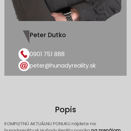
Peter Dutko
0901 751 888
peter@hunadyreality.sk
Popis
KOMPLETNÚ AKTUÁLNU PONUKU nájdete na:
hunadyreality.sk Huňady Reality ponúka
na prenájom