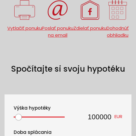
Vytlačiť ponuku
Poslať ponuku
Zdielať ponuku
Dohodnúť
na email
obhliadku
Spočítajte si svoju hypotéku
Výška hypotéky
EUR
Doba splácania