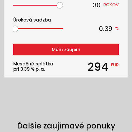
ROKOV
Úroková sadzba
%
Mám záujem
294
Mesačná splátka
EUR
pri
0.39
% p. a.
Ďalšie zaujímavé ponuky