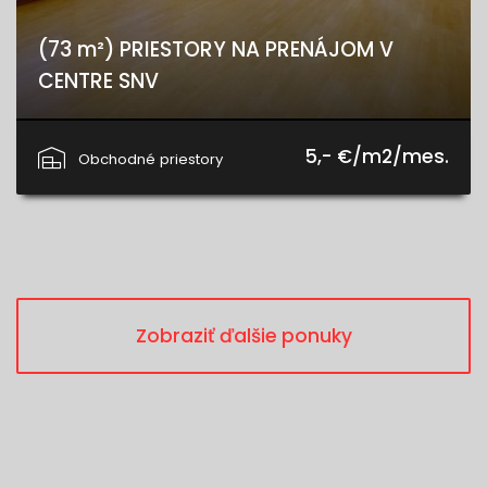
(73 m²) PRIESTORY NA PRENÁJOM V
CENTRE SNV
Letná, Spišská Nová Ves
5,- €/m2/mes.
Obchodné priestory
Zobraziť ďalšie ponuky