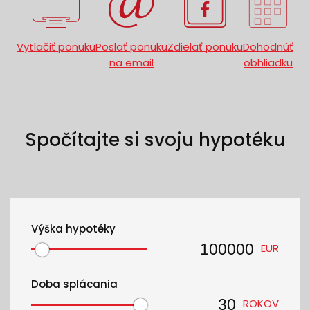
Vytlačiť ponuku
Poslať ponuku
Zdielať ponuku
Dohodnúť
na email
obhliadku
Spočítajte si svoju hypotéku
Výška hypotéky
EUR
Doba splácania
ROKOV