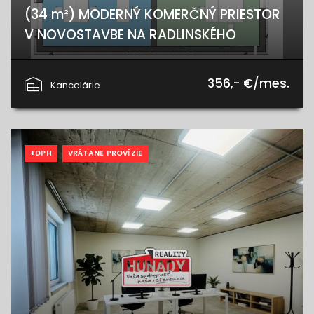
(34 m²) MODERNÝ KOMERČNÝ PRIESTOR
V NOVOSTAVBE NA RADLINSKÉHO
Radlinského, Spišská Nová Ves
356,- €/mes.
Kancelárie
+DPH
VRÁTANE PROVÍZIE