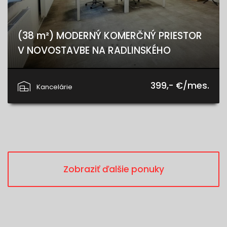
(38 m²) MODERNÝ KOMERČNÝ PRIESTOR
V NOVOSTAVBE NA RADLINSKÉHO
Radlinského, Spišská Nová Ves
399,- €/mes.
Kancelárie
Zobraziť ďalšie ponuky