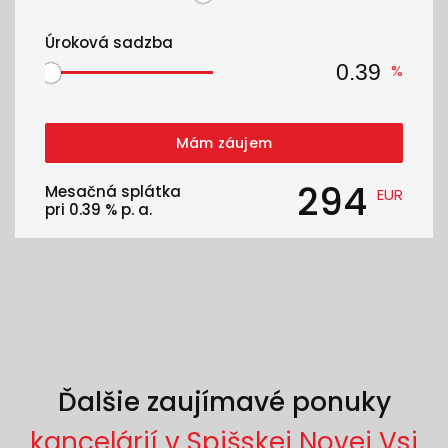
Úroková sadzba
%
Mám záujem
294
Mesačná splátka
EUR
pri
0.39
% p. a.
Ďalšie zaujímavé ponuky
kancelárií v Spišskej Novej Vsi