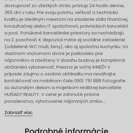
dostupnosť zo všetkých strán, prístup 24 hodín denne,
365 dní v roku. Pre svoju polohu, veľkosť a technickú
kvalitu je ideálnym miestom na zriadenie sídla finančnej,
konzultačnej alebo IT spoločnosti, právnických kancelárií
a pod.. Ponúkané kancelárske priestory sa nachádzajú
na 2. poschodí. K dispozícii máte aj sociálne zariadenie
(oddelené WC muži, ženy), ako aj spoločnú kuchynku. Vo
vlastnom vnútornom dvore je parkovisko pre
nájomníkov a návštevy V dosahu budovy je kompletná
občianska vybavenosť. Priestor je voľný IHNEĎ! V
prípade záujmu o osobnú obhliadku ma neváhajte
kontaktovať na mobilnom čísle 0901 751 888 Fotografie
sú autorským dielom a majetkom realitnej kancelárie
HUŇADY REALITY. V cene je zahrnuté právne
poradenstvo, vyhotovenie nájomných zmlúv....
Zobraziť viac
Podrobné informácie