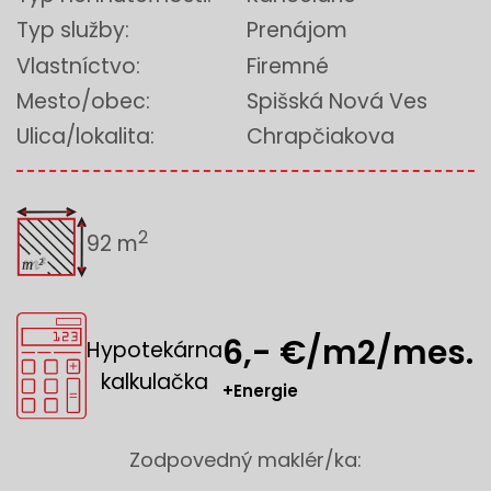
Typ služby:
Prenájom
Vlastníctvo:
Firemné
Mesto/obec:
Spišská Nová Ves
Ulica/lokalita:
Chrapčiakova
2
92 m
6,- €/m2/mes.
Hypotekárna
kalkulačka
+Energie
Zodpovedný maklér/ka: